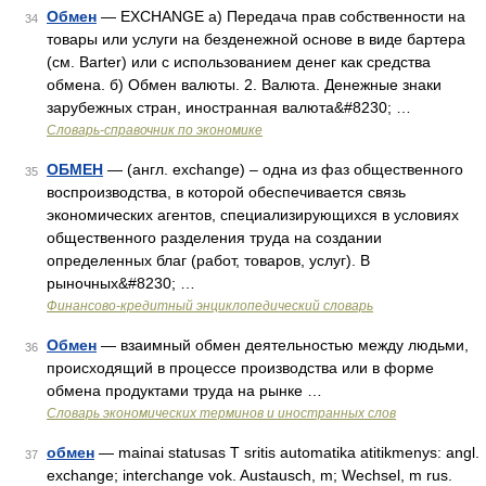
Обмен
— EXCHANGE а) Передача прав собственности на
34
товары или услуги на безденежной основе в виде бартера
(см. Barter) или с использованием денег как средства
обмена. б) Обмен валюты. 2. Валюта. Денежные знаки
зарубежных стран, иностранная валюта&#8230; …
Словарь-справочник по экономике
ОБМЕН
— (англ. exchange) – одна из фаз общественного
35
воспроизводства, в которой обеспечивается связь
экономических агентов, специализирующихся в условиях
общественного разделения труда на создании
определенных благ (работ, товаров, услуг). В
рыночных&#8230; …
Финансово-кредитный энциклопедический словарь
Обмен
— взаимный обмен деятельностью между людьми,
36
происходящий в процессе производства или в форме
обмена продуктами труда на рынке …
Словарь экономических терминов и иностранных слов
обмен
— mainai statusas T sritis automatika atitikmenys: angl.
37
exchange; interchange vok. Austausch, m; Wechsel, m rus.