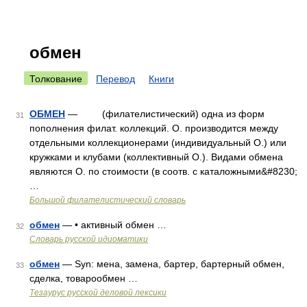
обмен
Толкование
Перевод
Книги
ОБМЕН
— (филателистический) одна из форм
31
пополнения филат. коллекций. О. производится между
отдельными коллекционерами (индивидуальный О.) или
кружками и клубами (коллективный О.). Видами обмена
являются О. по стоимости (в соотв. с каталожными&#8230;
…
Большой филателистический словарь
обмен
— • активный обмен …
32
Словарь русской идиоматики
обмен
— Syn: мена, замена, бартер, бартерный обмен,
33
сделка, товарообмен …
Тезаурус русской деловой лексики