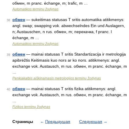
обмен, m pranc. échange, m; trafic, m …
Automatikos terminų žodynas
обмен
— sukeitimas statusas T sritis automatika atitikmenys:
38
angl. swap; swapping vok. abwechselndes Ein und Auslagern,
n; Austauschen, n rus. обмен, m; перекачка, f pranc. l
échange, m …
Automatikos terminų žodynas
обмен
— mainai statusas T sritis Standartizacija ir metrologija
39
apibrėžtis Keitimasis kuo nors ar ko nors. atitikmenys: angl.
exchange vok. Austausch, m rus. обмен, m pranc. échange, m
…
Penkiakalbis aiškinamasis metrologijos terminų žodynas
обмен
— mainai statusas T sritis fizika atitikmenys: angl.
40
exchange vok. Austausch, m rus. обмен, m pranc. échange, m
…
Fizikos terminų žodynas
Страницы
←
Предыдущая
Следующая
→